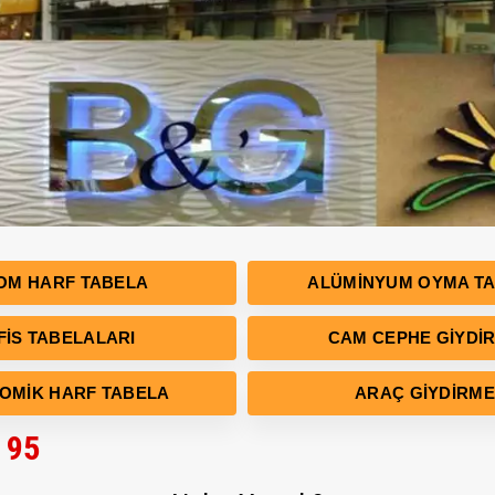
OM HARF TABELA
ALÜMINYUM OYMA T
FIS TABELALARI
CAM CEPHE GIYDI
OMIK HARF TABELA
ARAÇ GIYDIRME
5 95