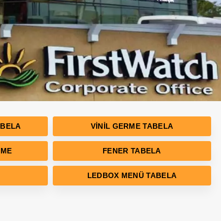
ABELA
VINIL GERME TABELA
RME
FENER TABELA
LEDBOX MENÜ TABELA