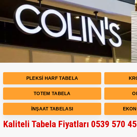
PLEKSI HARF TABELA
KR
TOTEM TABELA
O
İNŞAAT TABELASI
EKON
Kaliteli Tabela Fiyatları 0539 570 4