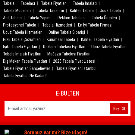
Tabela
Tabelacı
Tabela Fiyatları
Tabela İmalatı
Tabela Modelleri
Tabela Tasarımı
Kaliteli Tabela
Ucuz Tabela
Acil Tabela
Tabela Yapımı
Reklam Tabelası
Tabela Ürünleri
Profesyonel Tabela
Tabela Hizmetleri
En İyi Tabela Firması
Ucuz Tabela Hizmetleri
Online Tabela Siparişi
Hızlı Tabela Çözümleri
Kurumsal Tabela
Kaliteli Tabela Fiyatları
Işıklı Tabela Fiyatları
Reklam Tabelası Fiyatları
Ucuz Tabela Fiyatları
Tabela İmalatı Fiyatları
Mağaza Tabelası Fiyatları
Dış Mekan Tabela Fiyatları
2025 Tabela Fiyat Listesi
Tabela Fiyatları Bahçelievler
Tabela Fiyatları İstanbul
Tabela Fiyatları Ne Kadar?
E-BÜLTEN
Kayıt Ol
Sorunuz var mı? Bize ulaşın!