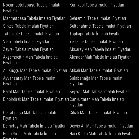
Kocamustafapaşa Tabela İmalatı
Kumkapı Tabela İmalatı Fiyatları
Fiyatları
Mahmutpaşa Tabela İmalatı Fiyatları
Şehremini Tabela İmalatı Fiyatları
Sirkeci Tabela İmalatı Fiyatları
Sultanahmet Tabela İmalatı Fiyatları
Tahtakale Tabela İmalatı Fiyatları
Topkapı Tabela İmalatı Fiyatları
Vefa Tabela İmalatı Fiyatları
Yedikule Tabela İmalatı Fiyatları
Zeyrek Tabela İmalatı Fiyatları
Aksaray Mah Tabela İmalatı Fiyatları
Akşemsettin Mah Tabela İmalatı
Alemdar Mah Tabela İmalatı Fiyatları
Fiyatları
Ali Kuşçu Mah Tabela İmalatı Fiyatları
Atikali Mah Tabela İmalatı Fiyatları
Ayvansaray Mah Tabela İmalatı
Balabanağa Mah Tabela İmalatı
Fiyatları
Fiyatları
Balat Mah Tabela İmalatı Fiyatları
Beyazıt Mah Tabela İmalatı Fiyatları
Binbirdirek Mah Tabela İmalatı Fiyatları
Cankurtaran Mah Tabela İmalatı
Fiyatları
Cerrahpaşa Mah Tabela İmalatı
Cibali Mah Tabela İmalatı Fiyatları
Fiyatları
Demirtaş Mah Tabela İmalatı Fiyatları
Derviş Ali Mah Tabela İmalatı Fiyatları
Emin Sinan Mah Tabela İmalatı
Hacı Kadın Mah Tabela İmalatı Fiyatları