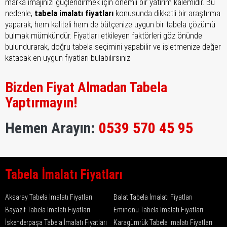
marka imajınızı güçlendirmek için önemli bir yatırım kalemidir. Bu
nedenle,
tabela imalatı fiyatları
konusunda dikkatli bir araştırma
yaparak, hem kaliteli hem de bütçenize uygun bir tabela çözümü
bulmak mümkündür. Fiyatları etkileyen faktörleri göz önünde
bulundurarak, doğru tabela seçimini yapabilir ve işletmenize değer
katacak en uygun fiyatları bulabilirsiniz.
Bizden Fiyat Almadan Tabela
Yaptırmayın!
Hemen Arayın:
0539 570 45 95
Tabela İmalatı Fiyatları
Aksaray Tabela İmalatı Fiyatları
Balat Tabela İmalatı Fiyatları
Bayazıt Tabela İmalatı Fiyatları
Eminönü Tabela İmalatı Fiyatları
İskenderpaşa Tabela İmalatı Fiyatları
Karagümrük Tabela İmalatı Fiyatları