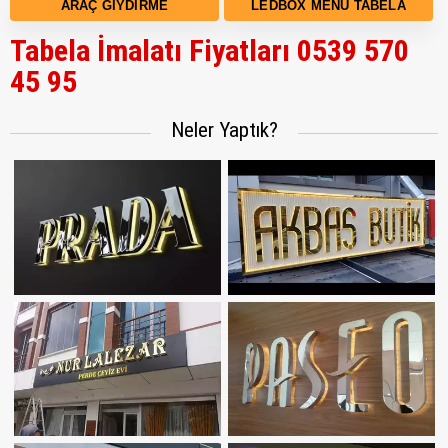
ARAÇ GIYDIRME
LEDBOX MENÜ TABELA
Tabela İmalatı Fiyatları 0539 570
45 95
Neler Yaptık?