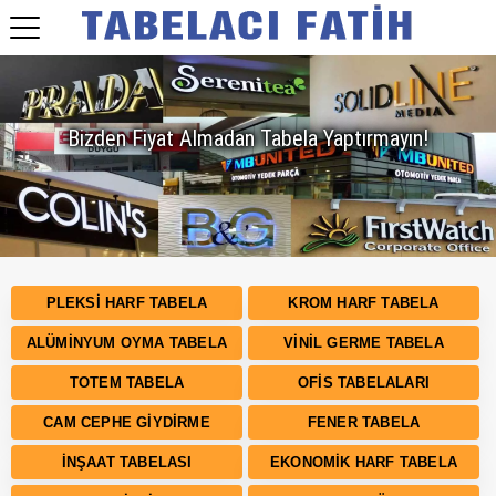
Bizden Fiyat Almadan Tabela Yaptırmayın!
PLEKSI HARF TABELA
KROM HARF TABELA
ALÜMINYUM OYMA TABELA
VINIL GERME TABELA
TOTEM TABELA
OFIS TABELALARI
CAM CEPHE GIYDIRME
FENER TABELA
İNŞAAT TABELASI
EKONOMIK HARF TABELA