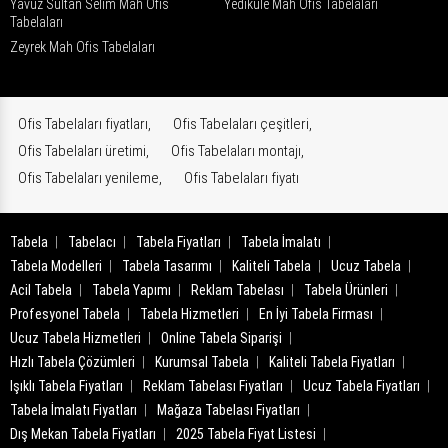
Yavuz Sultan Selim Mah Ofis
Yedikule Mah Ofis Tabelaları
Tabelaları
Zeyrek Mah Ofis Tabelaları
Ofis Tabelaları fiyatları,
Ofis Tabelaları çeşitleri,
Ofis Tabelaları üretimi,
Ofis Tabelaları montajı,
Ofis Tabelaları yenileme,
Ofis Tabelaları fiyatı
Tabela
Tabelacı
Tabela Fiyatları
Tabela İmalatı
Tabela Modelleri
Tabela Tasarımı
Kaliteli Tabela
Ucuz Tabela
Acil Tabela
Tabela Yapımı
Reklam Tabelası
Tabela Ürünleri
Profesyonel Tabela
Tabela Hizmetleri
En İyi Tabela Firması
Ucuz Tabela Hizmetleri
Online Tabela Siparişi
Hızlı Tabela Çözümleri
Kurumsal Tabela
Kaliteli Tabela Fiyatları
Işıklı Tabela Fiyatları
Reklam Tabelası Fiyatları
Ucuz Tabela Fiyatları
Tabela İmalatı Fiyatları
Mağaza Tabelası Fiyatları
Dış Mekan Tabela Fiyatları
2025 Tabela Fiyat Listesi