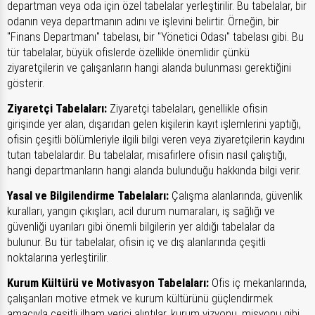
departman veya oda için özel tabelalar yerleştirilir. Bu tabelalar, bir
odanın veya departmanın adını ve işlevini belirtir. Örneğin, bir
"Finans Departmanı" tabelası, bir "Yönetici Odası" tabelası gibi. Bu
tür tabelalar, büyük ofislerde özellikle önemlidir çünkü
ziyaretçilerin ve çalışanların hangi alanda bulunması gerektiğini
gösterir.
Ziyaretçi Tabelaları:
Ziyaretçi tabelaları, genellikle ofisin
girişinde yer alan, dışarıdan gelen kişilerin kayıt işlemlerini yaptığı,
ofisin çeşitli bölümleriyle ilgili bilgi veren veya ziyaretçilerin kaydını
tutan tabelalardır. Bu tabelalar, misafirlere ofisin nasıl çalıştığı,
hangi departmanların hangi alanda bulunduğu hakkında bilgi verir.
Yasal ve Bilgilendirme Tabelaları:
Çalışma alanlarında, güvenlik
kuralları, yangın çıkışları, acil durum numaraları, iş sağlığı ve
güvenliği uyarıları gibi önemli bilgilerin yer aldığı tabelalar da
bulunur. Bu tür tabelalar, ofisin iç ve dış alanlarında çeşitli
noktalarına yerleştirilir.
Kurum Kültürü ve Motivasyon Tabelaları:
Ofis iç mekanlarında,
çalışanları motive etmek ve kurum kültürünü güçlendirmek
amacıyla çeşitli ilham verici alıntılar, kurum vizyonu, misyonu gibi