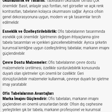
Okunabilirlik ve Tasarım:
Tabelaların okunabilir olması çok
önemlidir. Basit, anlaşılır yazı fontları, net görseller ve açık renk
kontrastları, tabelanın kolayca okunmasını sağlar. Ayrıca ofisin
genel dekorasyonuna uygun, modern ve şık tasarımlar tercih
edilmelidir.
Esneklik ve Özelleştirilebilirlik:
Ofis tabelalarının tasarımında
esneklik çok önemlidir. İşletmenin değişen ihtiyaçlarına göre
tabela tasarımları ve içerikleri güncellenebilmelidir. Ayrıca şirketin
kurumsal kimliğine uygun özelleştirilmiş tabelalar, markanın imajını
güçlendirebilir.
Çevre Dostu Malzemeler:
Ofis tabelalarının çevre dostu
malzemelerle üretilmesi, özellikle sürdürülebilirlik konusunda
duyarlı olan işletmeler için önemli bir özelliktir. Geri
dönüştürülebilir malzemeler kullanmak, çevreye duyarlı bir işletme
imajı yaratabilir.
Ofis Tabelalarının Avantajları
Marka İmajını Güçlendirir:
Ofis tabelaları, markanın imajını
güçlendiren en önemli unsurlardan biridir. Ofisin dış cephesine
yerleştirilen şık bir tabela, markanın profesyonel ve kurumsal