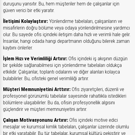
duruşunu yansıtır. Bu, hem müşteriler hem de çalışanlar için
güven verici bir etki yaratır.
İletişimi Kolaylaştırır:
Yönlendirme tabelaları, çalışanların ve
misafirlerin doğru bölüme veya odaya yönlendirilmesine yardımcı
olur. Bu sayede ofis içindeki iletişim daha hızlı ve verimli hale gelir.
İnsanlar, hangi odada hangi departmanın olduğunu bilerek zaman
kaybını önlerler.
İşlem Hızı ve Verimliliği Artırır:
Ofis içindeki iş akışının düzgün
bir şekilde sağlanabilmesi için yönlendirme tabelaları oldukça
etkilidir. Çalışanlar, toplantı odalarını ve diğer alanları kolayca
bulabilirler. Bu, ofisteki genel verimliliği artırır.
Müşteri Memnuniyetini Arttırır:
Ofis ziyaretçileri, düzenli ve
profesyonel görünümlü tabelalar sayesinde rahatlıkla istedikleri
bölümlere ulaşabilirler. Bu da, ofisin profesyonellik algısını
güçlendirir ve müşteri memnuniyetini artırır.
Çalışan Motivasyonunu Artırır:
Ofis içindeki motive edici
mesajlar ve kurumsal kimlik tabelaları, çalışanlar üzerinde olumlu
bir etki yaratabilir. Bu tür tabelalar, kurumsal kültürü pekiştirir ve