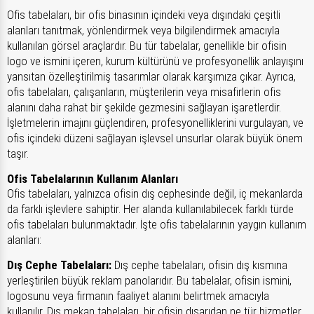
Ofis tabelaları, bir ofis binasının içindeki veya dışındaki çeşitli
alanları tanıtmak, yönlendirmek veya bilgilendirmek amacıyla
kullanılan görsel araçlardır. Bu tür tabelalar, genellikle bir ofisin
logo ve ismini içeren, kurum kültürünü ve profesyonellik anlayışını
yansıtan özelleştirilmiş tasarımlar olarak karşımıza çıkar. Ayrıca,
ofis tabelaları, çalışanların, müşterilerin veya misafirlerin ofis
alanını daha rahat bir şekilde gezmesini sağlayan işaretlerdir.
İşletmelerin imajını güçlendiren, profesyonelliklerini vurgulayan, ve
ofis içindeki düzeni sağlayan işlevsel unsurlar olarak büyük önem
taşır.
Ofis Tabelalarının Kullanım Alanları
Ofis tabelaları, yalnızca ofisin dış cephesinde değil, iç mekanlarda
da farklı işlevlere sahiptir. Her alanda kullanılabilecek farklı türde
ofis tabelaları bulunmaktadır. İşte ofis tabelalarının yaygın kullanım
alanları:
Dış Cephe Tabelaları:
Dış cephe tabelaları, ofisin dış kısmına
yerleştirilen büyük reklam panolarıdır. Bu tabelalar, ofisin ismini,
logosunu veya firmanın faaliyet alanını belirtmek amacıyla
kullanılır. Dış mekan tabelaları, bir ofisin dışarıdan ne tür hizmetler