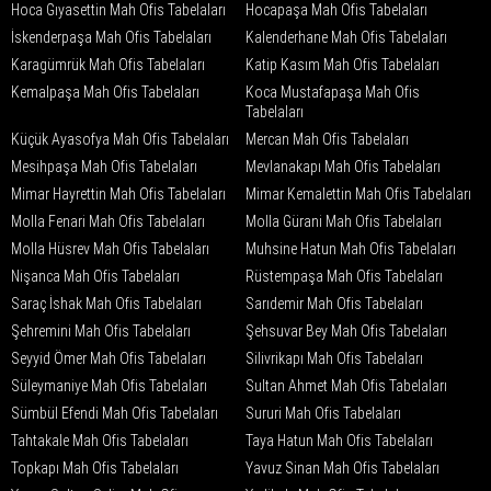
Hoca Gıyasettin Mah Ofis Tabelaları
Hocapaşa Mah Ofis Tabelaları
İskenderpaşa Mah Ofis Tabelaları
Kalenderhane Mah Ofis Tabelaları
Karagümrük Mah Ofis Tabelaları
Katip Kasım Mah Ofis Tabelaları
Kemalpaşa Mah Ofis Tabelaları
Koca Mustafapaşa Mah Ofis
Tabelaları
Küçük Ayasofya Mah Ofis Tabelaları
Mercan Mah Ofis Tabelaları
Mesihpaşa Mah Ofis Tabelaları
Mevlanakapı Mah Ofis Tabelaları
Mimar Hayrettin Mah Ofis Tabelaları
Mimar Kemalettin Mah Ofis Tabelaları
Molla Fenari Mah Ofis Tabelaları
Molla Gürani Mah Ofis Tabelaları
Molla Hüsrev Mah Ofis Tabelaları
Muhsine Hatun Mah Ofis Tabelaları
Nişanca Mah Ofis Tabelaları
Rüstempaşa Mah Ofis Tabelaları
Saraç İshak Mah Ofis Tabelaları
Sarıdemir Mah Ofis Tabelaları
Şehremini Mah Ofis Tabelaları
Şehsuvar Bey Mah Ofis Tabelaları
Seyyid Ömer Mah Ofis Tabelaları
Silivrikapı Mah Ofis Tabelaları
Süleymaniye Mah Ofis Tabelaları
Sultan Ahmet Mah Ofis Tabelaları
Sümbül Efendi Mah Ofis Tabelaları
Sururi Mah Ofis Tabelaları
Tahtakale Mah Ofis Tabelaları
Taya Hatun Mah Ofis Tabelaları
Topkapı Mah Ofis Tabelaları
Yavuz Sinan Mah Ofis Tabelaları