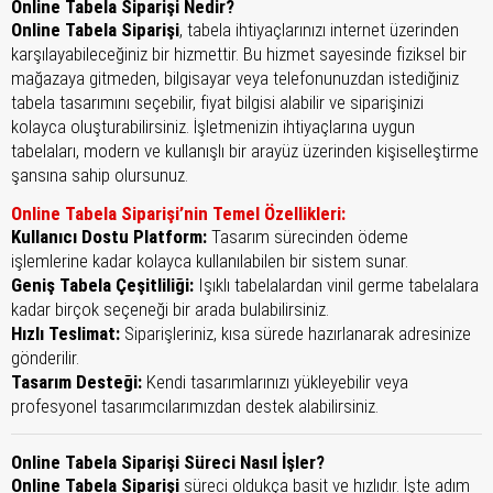
Online Tabela Siparişi Nedir?
Online Tabela Siparişi
, tabela ihtiyaçlarınızı internet üzerinden
karşılayabileceğiniz bir hizmettir. Bu hizmet sayesinde fiziksel bir
mağazaya gitmeden, bilgisayar veya telefonunuzdan istediğiniz
tabela tasarımını seçebilir, fiyat bilgisi alabilir ve siparişinizi
kolayca oluşturabilirsiniz. İşletmenizin ihtiyaçlarına uygun
tabelaları, modern ve kullanışlı bir arayüz üzerinden kişiselleştirme
şansına sahip olursunuz.
Online Tabela Siparişi’nin Temel Özellikleri:
Kullanıcı Dostu Platform:
Tasarım sürecinden ödeme
işlemlerine kadar kolayca kullanılabilen bir sistem sunar.
Geniş Tabela Çeşitliliği:
Işıklı tabelalardan vinil germe tabelalara
kadar birçok seçeneği bir arada bulabilirsiniz.
Hızlı Teslimat:
Siparişleriniz, kısa sürede hazırlanarak adresinize
gönderilir.
Tasarım Desteği:
Kendi tasarımlarınızı yükleyebilir veya
profesyonel tasarımcılarımızdan destek alabilirsiniz.
Online Tabela Siparişi Süreci Nasıl İşler?
Online Tabela Siparişi
süreci oldukça basit ve hızlıdır. İşte adım