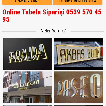
ARAÇ GIYDIRME
LEDBOX MENÜ TABELA
Online Tabela Siparişi 0539 570 45
95
Neler Yaptık?