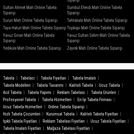
Siparişi
Sultan Ahmet Mah Online Tabela
Sümbül Efendi Mah Online Tabela
Siparişi
Siparişi
Sururi Mah Online Tabela Siparişi
Tahtakale Mah Online Tabela Siparişi
Taya Hatun Mah Online Tabela Siparişi
Topkapı Mah Online Tabela Siparişi
Yavuz Sinan Mah Online Tabela
Yavuz Sultan Selim Mah Online Tabela
Siparişi
Siparişi
Yedikule Mah Online Tabela Siparişi
Zeyrek Mah Online Tabela Siparişi
Tabela
Tabelacı
Tabela Fiyatları
Tabela İmalatı
Tabela Modelleri
Tabela Tasarımı
Kaliteli Tabela
Ucuz Tabela
Acil Tabela
Tabela Yapımı
Reklam Tabelası
Tabela Ürünleri
Profesyonel Tabela
Tabela Hizmetleri
En İyi Tabela Firması
Ucuz Tabela Hizmetleri
Online Tabela Siparişi
Hızlı Tabela Çözümleri
Kurumsal Tabela
Kaliteli Tabela Fiyatları
Işıklı Tabela Fiyatları
Reklam Tabelası Fiyatları
Ucuz Tabela Fiyatları
Tabela İmalatı Fiyatları
Mağaza Tabelası Fiyatları