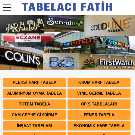
Bizden Fiyat Almadan Tabela Yaptırmayın!
PLEKSI HARF TABELA
KROM HARF TABELA
ALÜMINYUM OYMA TABELA
VINIL GERME TABELA
TOTEM TABELA
OFIS TABELALARI
CAM CEPHE GIYDIRME
FENER TABELA
İNŞAAT TABELASI
EKONOMIK HARF TABELA